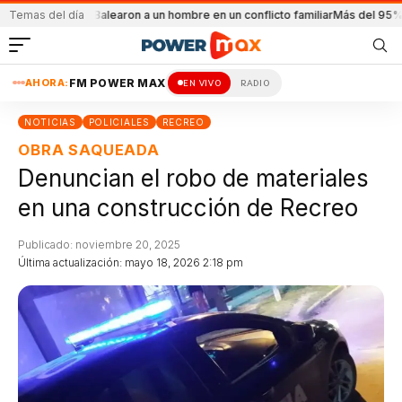
 un niño
Temas del día
Balearon a un hombre en un conflicto familiar
Más del 95% de los doc
AHORA:
FM POWER MAX
EN VIVO
RADIO
NOTICIAS
POLICIALES
RECREO
OBRA SAQUEADA
Denuncian el robo de materiales
en una construcción de Recreo
Publicado: noviembre 20, 2025
Última actualización: mayo 18, 2026 2:18 pm