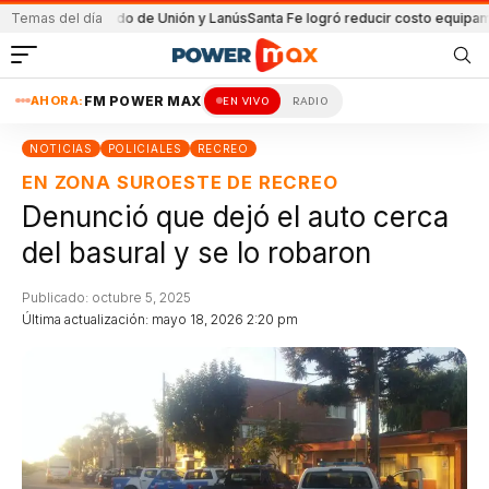
n el partido de Unión y Lanús
Temas del día
Santa Fe logró reducir costo equipamiento S
AHORA:
FM POWER MAX
EN VIVO
RADIO
NOTICIAS
POLICIALES
RECREO
EN ZONA SUROESTE DE RECREO
Denunció que dejó el auto cerca
del basural y se lo robaron
Publicado: octubre 5, 2025
Última actualización: mayo 18, 2026 2:20 pm