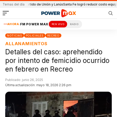
a en el partido de Unión y Lanús
Temas del día
Santa Fe logró reducir costo equipamiento
AHORA:
FM POWER MAX
EN VIVO
RADIO
NOTICIAS
POLICIALES
RECREO
ALLANAMIENTOS
Detalles del caso: aprehendido
por intento de femicidio ocurrido
en febrero en Recreo
Publicado: junio 26, 2025
Última actualización: mayo 18, 2026 2:26 pm