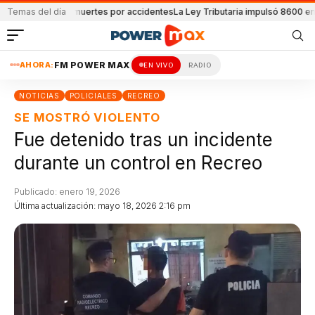
eportaron 32 muertes por accidentes
Temas del día
La Ley Tributaria impulsó 8600 empleo
AHORA:
FM POWER MAX
EN VIVO
RADIO
NOTICIAS
POLICIALES
RECREO
SE MOSTRÓ VIOLENTO
Fue detenido tras un incidente
durante un control en Recreo
Publicado: enero 19, 2026
Última actualización: mayo 18, 2026 2:16 pm