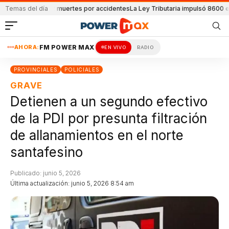
portaron 32 muertes por accidentes
Temas del día
La Ley Tributaria impulsó 8600 empleos
AHORA:
FM POWER MAX
EN VIVO
RADIO
PROVINCIALES
POLICIALES
GRAVE
Detienen a un segundo efectivo
de la PDI por presunta filtración
de allanamientos en el norte
santafesino
Publicado: junio 5, 2026
Última actualización: junio 5, 2026 8:54 am