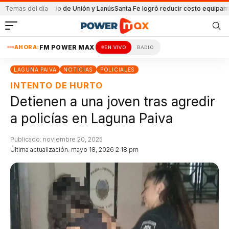
 el partido de Unión y Lanús
Temas del día
Santa Fe logró reducir costo equipamiento Su
AHORA:
FM POWER MAX
EN VIVO
RADIO
LAGUNA PAIVA
NOTICIAS
POLICIALES
INTENTO DE HURTO
Detienen a una joven tras agredir
a policías en Laguna Paiva
Publicado: noviembre 20, 2025
Última actualización: mayo 18, 2026 2:18 pm