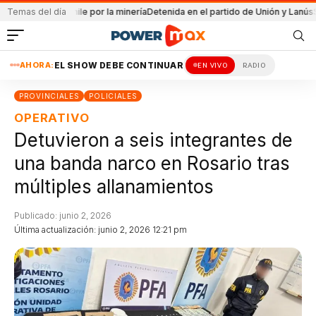
viaja a Chile por la minería
Temas del día
Detenida en el partido de Unión y Lanús
Santa Fe 
AHORA:
EL SHOW DEBE CONTINUAR
EN VIVO
RADIO
PROVINCIALES
POLICIALES
OPERATIVO
Detuvieron a seis integrantes de
una banda narco en Rosario tras
múltiples allanamientos
Publicado: junio 2, 2026
Última actualización: junio 2, 2026 12:21 pm