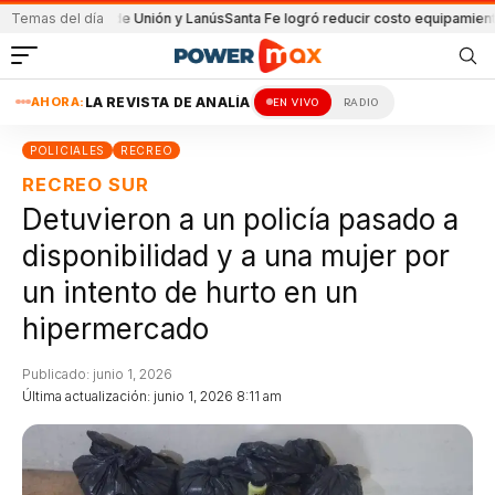
 partido de Unión y Lanús
Temas del día
Santa Fe logró reducir costo equipamiento Suram
AHORA:
LA REVISTA DE ANALÍA
EN VIVO
RADIO
POLICIALES
RECREO
RECREO SUR
Detuvieron a un policía pasado a
disponibilidad y a una mujer por
un intento de hurto en un
hipermercado
Publicado: junio 1, 2026
Última actualización: junio 1, 2026 8:11 am