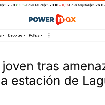
$1525.0
Dólar MEP
$1528.10
Dólar tarjeta
$1976.0
▼ 0,3%
▲ 0,5%
a
Deportes
Política
 joven tras amena
a estación de Lag