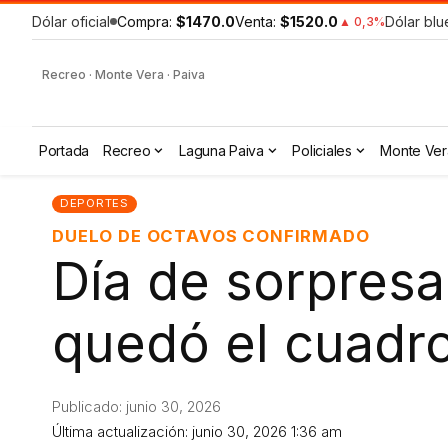
Dólar oficial
Compra:
$1470.0
Venta:
$1520.0
Dólar blu
▲ 0,3%
Recreo · Monte Vera · Paiva
Portada
Recreo
Laguna Paiva
Policiales
Monte Ver
DEPORTES
DUELO DE OCTAVOS CONFIRMADO
Día de sorpresas
quedó el cuadr
Publicado: junio 30, 2026
Última actualización: junio 30, 2026 1:36 am