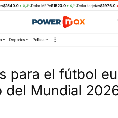
e
$1540.0
Dólar MEP
$1523.0
Dólar tarjeta
$1976.0
▼ 0,3%
▼ 0,1%
▲
a
Deportes
Política
 para el fútbol eu
o del Mundial 202