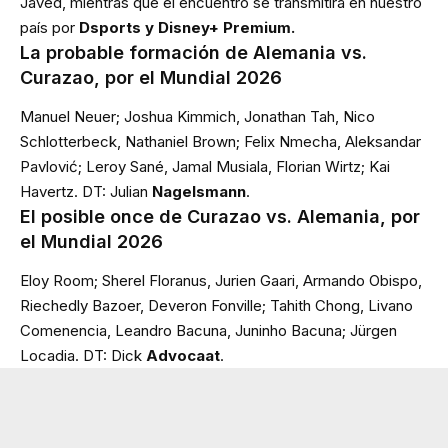
Javed, mientras que el encuentro se transmitirá en nuestro
país por
Dsports y Disney+ Premium.
La probable formación de Alemania vs.
Curazao, por el Mundial 2026
Manuel Neuer; Joshua Kimmich, Jonathan Tah, Nico
Schlotterbeck, Nathaniel Brown; Felix Nmecha, Aleksandar
Pavlović; Leroy Sané, Jamal Musiala, Florian Wirtz; Kai
Havertz. DT: Julian
Nagelsmann
.
El posible once de Curazao vs. Alemania, por
el Mundial 2026
Eloy Room; Sherel Floranus, Jurien Gaari, Armando Obispo,
Riechedly Bazoer, Deveron Fonville; Tahith Chong, Livano
Comenencia, Leandro Bacuna, Juninho Bacuna; Jürgen
Locadia. DT: Dick
Advocaat
.