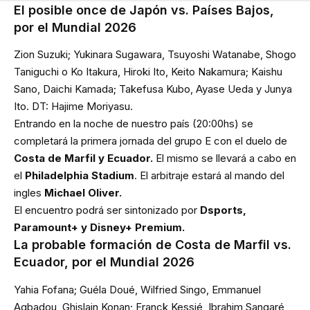
El posible once de Japón vs. Países Bajos,
por el Mundial 2026
Zion Suzuki; Yukinara Sugawara, Tsuyoshi Watanabe, Shogo
Taniguchi o Ko Itakura, Hiroki Ito, Keito Nakamura; Kaishu
Sano, Daichi Kamada; Takefusa Kubo, Ayase Ueda y Junya
Ito. DT: Hajime Moriyasu.
Entrando en la noche de nuestro país (20:00hs) se
completará la primera jornada del grupo E con el duelo de
Costa de Marfil y Ecuador.
El mismo se llevará a cabo en
el
Philadelphia Stadium
. El arbitraje estará al mando del
ingles
Michael Oliver.
El encuentro podrá ser sintonizado por
Dsports,
Paramount+ y Disney+ Premium.
La probable formación de Costa de Marfil vs.
Ecuador, por el Mundial 2026
Yahia Fofana; Guéla Doué, Wilfried Singo, Emmanuel
Agbadou, Ghislain Konan; Franck Kessié, Ibrahim Sangaré,