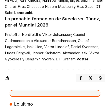
Ali Abdi; Rani Khedira, Hannibal Mejbri, Ellyes Shkiri; Ismael
Gharbi, Firas Chaouat o Hazem Mastouri y Elias Saad. DT:
Sabri
Lamouchi
.
La probable formación de Suecia vs. Túnez,
por el Mundial 2026
Kristoffer Nordfeldt o Viktor Johansson; Gabriel
Gudmondsoon o Alexander Berndhansson, Gustaf
Lagerbielke, Isak Hien, Victor Lindelof, Daniel Svensson;
Lucas Bergvall, Jesper Karlstrom; Alexander Isak, Viktor
Gyökeres y Benjamin Nygren. DT: Graham
Potter
.
VIVO
Lo último