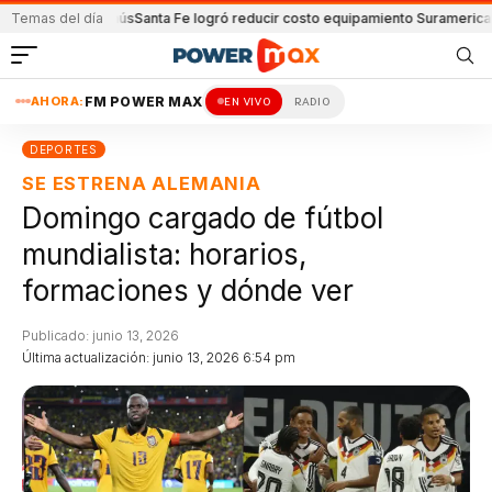
 y Lanús
Temas del día
Santa Fe logró reducir costo equipamiento Suramericanos
Detenido
AHORA:
FM POWER MAX
EN VIVO
RADIO
DEPORTES
SE ESTRENA ALEMANIA
Domingo cargado de fútbol
mundialista: horarios,
formaciones y dónde ver
Publicado: junio 13, 2026
Última actualización: junio 13, 2026 6:54 pm