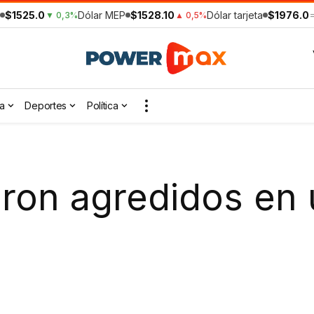
$1525.0
Dólar MEP
$1528.10
Dólar tarjeta
$1976.0
▼ 0,3%
▲ 0,5%
a
Deportes
Política
eron agredidos en