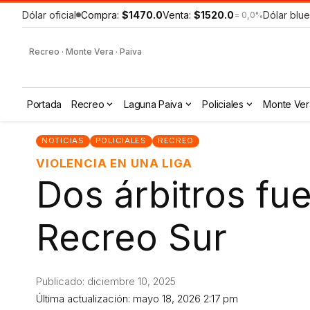
Dólar oficial
Compra:
$1470.0
Venta:
$1520.0
Dólar blue
= 0,0%
Recreo · Monte Vera · Paiva
Portada
Recreo
Laguna Paiva
Policiales
Monte Ver
NOTICIAS
POLICIALES
RECREO
VIOLENCIA EN UNA LIGA
Dos árbitros fu
Recreo Sur
Publicado: diciembre 10, 2025
Última actualización: mayo 18, 2026 2:17 pm