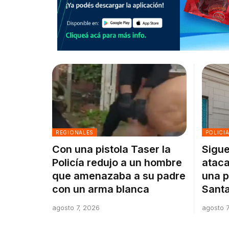
REGIONALES
POLICI
Con una pistola Taser la
Sigue
Policía redujo a un hombre
ataca
que amenazaba a su padre
una p
con un arma blanca
Santa
agosto 7, 2026
agosto 7