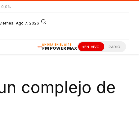
= 0,0%
viernes, Ago 7, 2026
AHORA EN EL AIRE
EN VIVO
RADIO
FM POWER MAX
 un complejo de