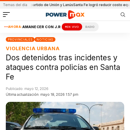
ida en el partido de Unión y Lanús
Temas del día
Santa Fe logró reducir costo equipamie
AHORA:
AMANECER CON J.R
EN VIVO
RADIO
PROVINCIALES
NOTICIAS
VIOLENCIA URBANA
Dos detenidos tras incidentes y
ataques contra policías en Santa
Fe
Publicado: mayo 12, 2026
Última actualización: mayo 18, 2026 1:57 pm