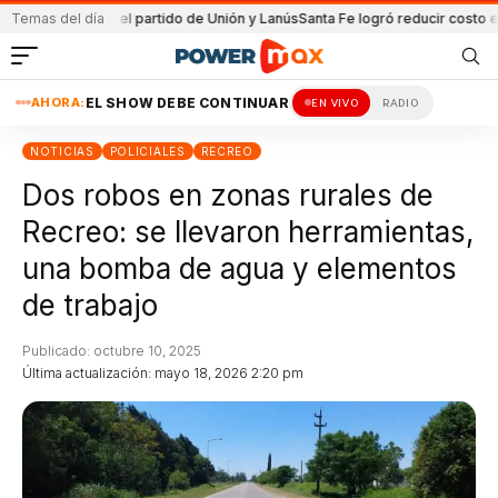
enida en el partido de Unión y Lanús
Temas del día
Santa Fe logró reducir costo equipam
AHORA:
EL SHOW DEBE CONTINUAR
EN VIVO
RADIO
NOTICIAS
POLICIALES
RECREO
Dos robos en zonas rurales de
Recreo: se llevaron herramientas,
una bomba de agua y elementos
de trabajo
Publicado: octubre 10, 2025
Última actualización: mayo 18, 2026 2:20 pm