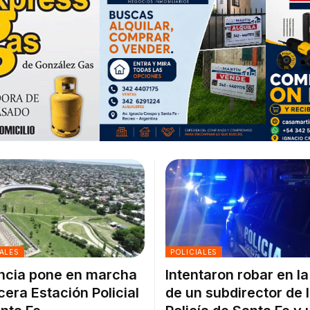
ALES
POLICIALES
ncia pone en marcha
Intentaron robar en l
rcera Estación Policial
de un subdirector de 