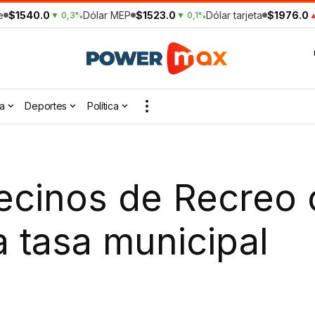
e
$1540.0
Dólar MEP
$1523.0
Dólar tarjeta
$1976.0
▼ 0,3%
▼ 0,1%
▲
a
Deportes
Política
ecinos de Recreo 
a tasa municipal