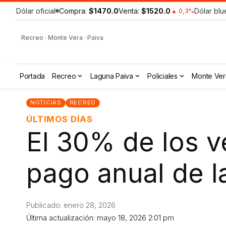
Dólar oficial
Compra:
$1470.0
Venta:
$1520.0
Dólar blu
▲ 0,3%
Recreo · Monte Vera · Paiva
Portada
Recreo
Laguna Paiva
Policiales
Monte Ver
NOTICIAS
RECREO
ÚLTIMOS DÍAS
El 30% de los v
pago anual de l
Publicado: enero 28, 2026
Última actualización: mayo 18, 2026 2:01 pm