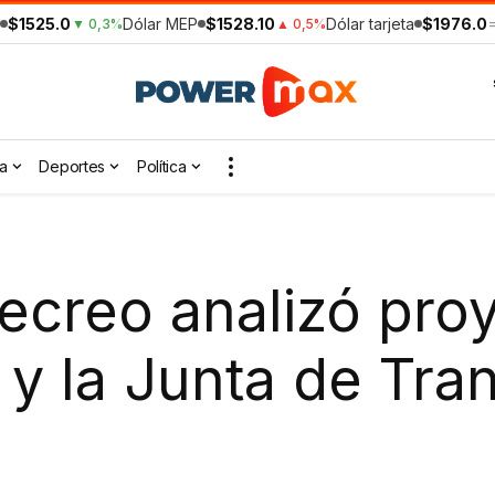
$1525.0
Dólar MEP
$1528.10
Dólar tarjeta
$1976.0
▼ 0,3%
▲ 0,5%
a
Deportes
Política
ecreo analizó proy
 y la Junta de Tra