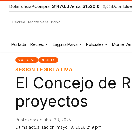
Dólar oficial
Compra:
$1470.0
Venta:
$1520.0
Dólar blue
= 0,0%
Recreo · Monte Vera · Paiva
Portada
Recreo
Laguna Paiva
Policiales
Monte Ver
NOTICIAS
RECREO
SESIÓN LEGISLATIVA
El Concejo de R
proyectos
Publicado: octubre 28, 2025
Última actualización: mayo 18, 2026 2:19 pm