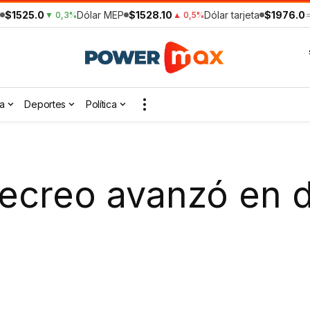
$1525.0
Dólar MEP
$1528.10
Dólar tarjeta
$1976.0
▼ 0,3%
▲ 0,5%
a
Deportes
Política
ecreo avanzó en 