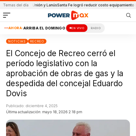
rtido de Unión y Lanús
Temas del día
Santa Fe logró reducir costo equipamiento Surameri
AHORA:
ARRIBA EL DOMINGO
EN VIVO
RADIO
NOTICIAS
RECREO
El Concejo de Recreo cerró el
período legislativo con la
aprobación de obras de gas y la
despedida del concejal Eduardo
Dovis
Publicado: diciembre 4, 2025
Última actualización: mayo 18, 2026 2:18 pm