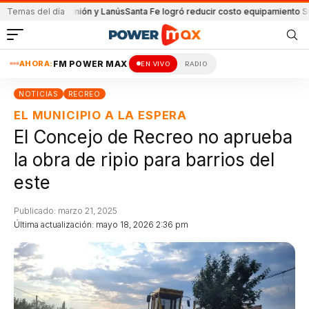
tido de Unión y Lanús
Temas del día
Santa Fe logró reducir costo equipamiento Surameric
AHORA:
FM POWER MAX
EN VIVO
RADIO
NOTICIAS
RECREO
EL MUNICIPIO A LA ESPERA
El Concejo de Recreo no aprueba
la obra de ripio para barrios del
este
Publicado: marzo 21, 2025
Última actualización: mayo 18, 2026 2:36 pm