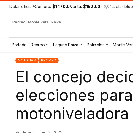
Dólar oficial
Compra:
$1470.0
Venta:
$1520.0
Dólar blue
= 0,0%
Recreo · Monte Vera · Paiva
Portada
Recreo
Laguna Paiva
Policiales
Monte Ver
NOTICIAS
RECREO
El concejo decid
elecciones para
motoniveladora
Publicado: junio 2, 2025