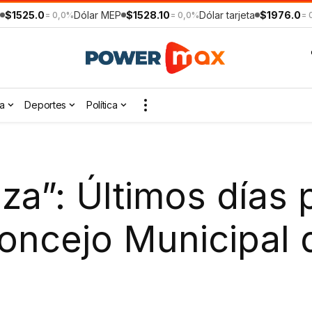
$1525.0
Dólar MEP
$1528.10
Dólar tarjeta
$1976.0
= 0,0%
= 0,0%
= 
a
Deportes
Política
za”: Últimos días p
oncejo Municipal 