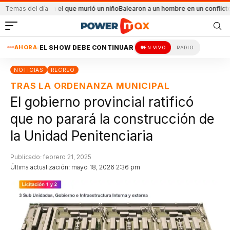
io en el que murió un niño
Temas del día
Balearon a un hombre en un conflicto familiar
Más 
AHORA:
EL SHOW DEBE CONTINUAR
EN VIVO
RADIO
NOTICIAS
RECREO
TRAS LA ORDENANZA MUNICIPAL
El gobierno provincial ratificó
que no parará la construcción de
la Unidad Penitenciaria
Publicado: febrero 21, 2025
Última actualización: mayo 18, 2026 2:36 pm