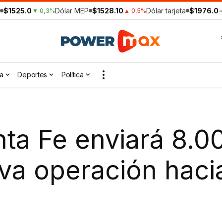
$1525.0
Dólar MEP
$1528.10
Dólar tarjeta
$1976.0
▼ 0,3%
▲ 0,5%
a
Deportes
Política
nta Fe enviará 8.0
eva operación hac