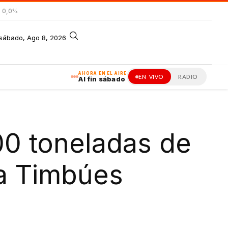
= 0,0%
sábado, Ago 8, 2026
AHORA EN EL AIRE
EN VIVO
RADIO
Al fin sábado
00 toneladas de
ia Timbúes