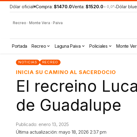
Dólar oficial
Compra:
$1470.0
Venta:
$1520.0
Dólar blue
= 0,0%
Recreo · Monte Vera · Paiva
Portada
Recreo
Laguna Paiva
Policiales
Monte Ver
NOTICIAS
RECREO
INICIA SU CAMINO AL SACERDOCIO
El recreino Luc
de Guadalupe
Publicado: enero 13, 2025
Última actualización: mayo 18, 2026 2:37 pm