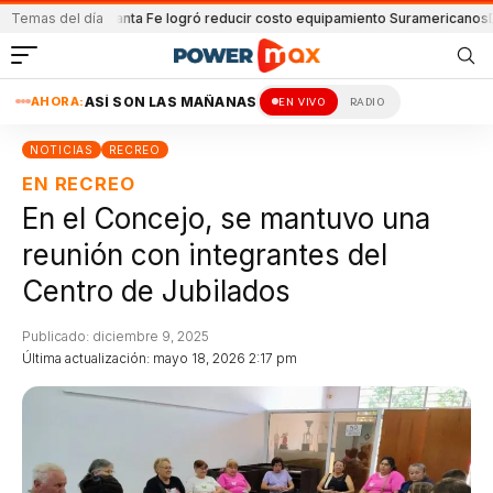
n y Lanús
Temas del día
Santa Fe logró reducir costo equipamiento Suramericanos
Detenid
AHORA:
ASÍ SON LAS MAÑANAS
EN VIVO
RADIO
NOTICIAS
RECREO
EN RECREO
En el Concejo, se mantuvo una
reunión con integrantes del
Centro de Jubilados
Publicado: diciembre 9, 2025
Última actualización: mayo 18, 2026 2:17 pm