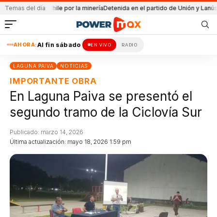
llaro viaja a Chile por la minería
Temas del día
Detenida en el partido de Unión y Lanús
Sant
AHORA:
Al fin sábado
EN VIVO
RADIO
LAGUNA PAIVA
NOTICIAS
IMPORTANTE OBRA
En Laguna Paiva se presentó el
segundo tramo de la Ciclovía Sur
Publicado: marzo 14, 2026
Última actualización: mayo 18, 2026 1:59 pm