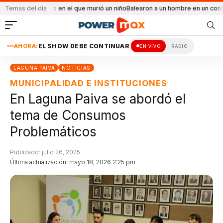
endio en el que murió un niño
Temas del día
Balearon a un hombre en un conflicto familiar
Má
AHORA:
EL SHOW DEBE CONTINUAR
EN VIVO
RADIO
LAGUNA PAIVA
NOTICIAS
MUNICIPALIDAD E INSTITUCIONES
En Laguna Paiva se abordó el
tema de Consumos
Problemáticos
Publicado: julio 26, 2025
Última actualización: mayo 18, 2026 2:25 pm