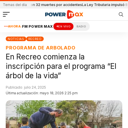
 se reportaron 32 muertes por accidentes
Temas del día
La Ley Tributaria impulsó 8600 e
AHORA:
FM POWER MAX
EN VIVO
RADIO
NOTICIAS
RECREO
PROGRAMA DE ARBOLADO
En Recreo comienza la
inscripción para el programa “El
árbol de la vida”
Publicado: julio 24, 2025
Última actualización: mayo 18, 2026 2:25 pm