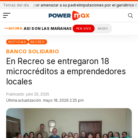
os
Detenido por amenazar a su padre
Temas del día
Imputaciones por el geriátrico ilegal
Ata
AHORA:
ASÍ SON LAS MAÑANAS
EN VIVO
RADIO
NOTICIAS
RECREO
BANCO SOLIDARIO
En Recreo se entregaron 18
microcréditos a emprendedores
locales
Publicado: julio 25, 2025
Última actualización: mayo 18, 2026 2:25 pm