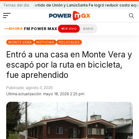
da en el partido de Unión y Lanús
Temas del día
Santa Fe logró reducir costo equipamien
AHORA:
FM POWER MAX
EN VIVO
RADIO
MONTE VERA
NOTICIAS
POLICIALES
Entró a una casa en Monte Vera y
escapó por la ruta en bicicleta,
fue aprehendido
Publicado: agosto 3, 2025
Última actualización: mayo 18, 2026 2:25 pm