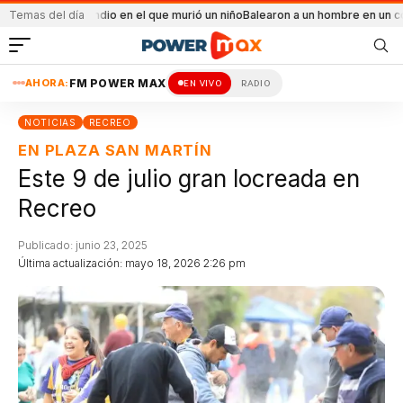
l incendio en el que murió un niño
Temas del día
Balearon a un hombre en un conflicto famil
AHORA:
FM POWER MAX
EN VIVO
RADIO
NOTICIAS
RECREO
EN PLAZA SAN MARTÍN
Este 9 de julio gran locreada en
Recreo
Publicado: junio 23, 2025
Última actualización: mayo 18, 2026 2:26 pm