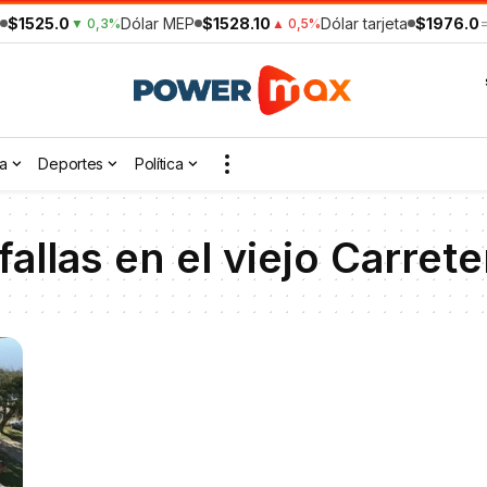
$1525.0
Dólar MEP
$1528.10
Dólar tarjeta
$1976.0
▼ 0,3%
▲ 0,5%
a
Deportes
Política
allas en el viejo Carrete