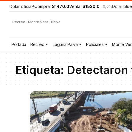
Dólar oficial
Compra:
$1470.0
Venta:
$1520.0
Dólar blue
= 0,0%
Recreo · Monte Vera · Paiva
Portada
Recreo
Laguna Paiva
Policiales
Monte Ver
Etiqueta:
Detectaron f