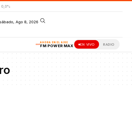
= 0,0%
sábado, Ago 8, 2026
AHORA EN EL AIRE
EN VIVO
RADIO
FM POWER MAX
ro