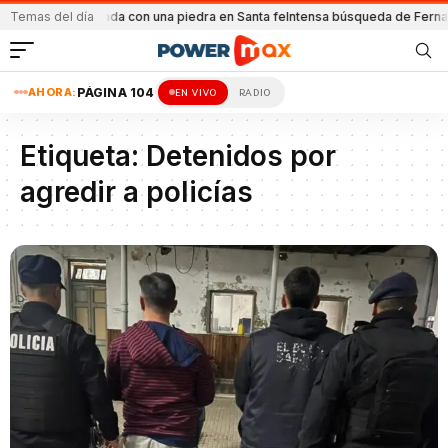
trico ilegal
Temas del día
Atacada con una piedra en Santa fe
Intensa búsqueda de Ferna
AHORA:
PÁGINA 104
EN VIVO
RADIO
Etiqueta:
Detenidos por
agredir a policías