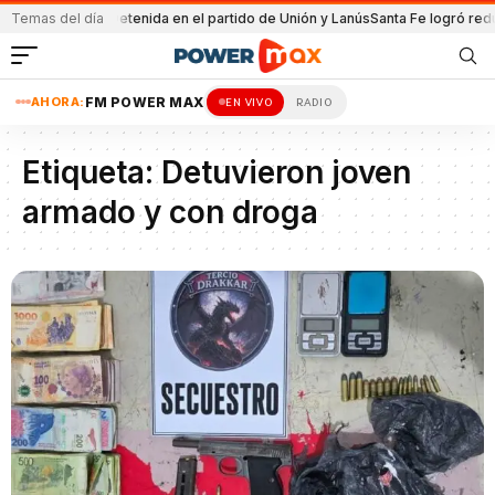
e por la minería
Temas del día
Detenida en el partido de Unión y Lanús
Santa Fe logró reduc
AHORA:
FM POWER MAX
EN VIVO
RADIO
Etiqueta:
Detuvieron joven
armado y con droga