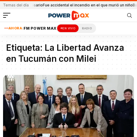
 explosión en Rosario
Temas del día
Fue accidental el incendio en el que murió un niño
Bale
AHORA:
FM POWER MAX
EN VIVO
RADIO
Etiqueta:
La Libertad Avanza
en Tucumán con Milei