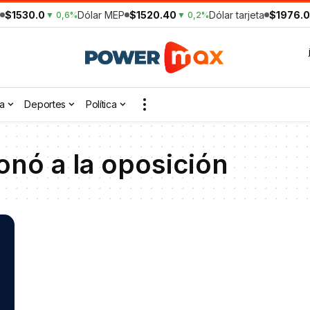
$1530.0
Dólar MEP
$1520.40
Dólar tarjeta
$1976.0
▼ 0,6%
▼ 0,2%
a
Deportes
Política
onó a la oposición