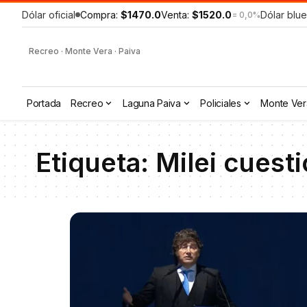
Dólar oficial
Compra:
$1470.0
Venta:
$1520.0
Dólar blue
= 0,0%
Recreo · Monte Vera · Paiva
Portada
Recreo
Laguna Paiva
Policiales
Monte Ver
Etiqueta:
Milei cuesti