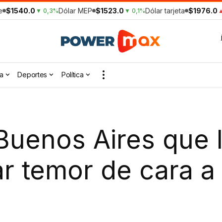
e
$1540.0
Dólar MEP
$1523.0
Dólar tarjeta
$1976.0
▼ 0,3%
▼ 0,1%
▲
a
Deportes
Política
 Buenos Aires que l
ar temor de cara a