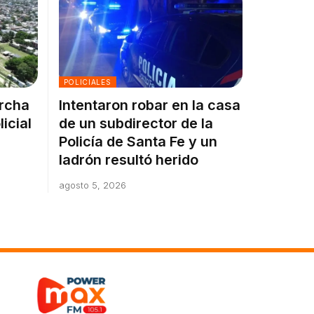
POLICIALES
archa
Intentaron robar en la casa
icial
de un subdirector de la
Policía de Santa Fe y un
ladrón resultó herido
agosto 5, 2026