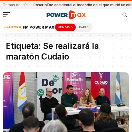
 la explosión en Rosario
Temas del día
Fue accidental el incendio en el que murió un niño
B
AHORA:
FM POWER MAX
EN VIVO
RADIO
Etiqueta:
Se realizará la
maratón Cudaio