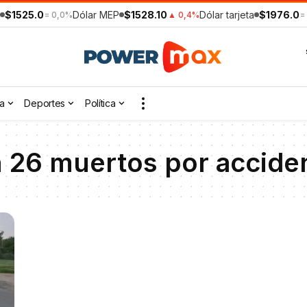
$1525.0
Dólar MEP
$1528.10
Dólar tarjeta
$1976.0
= 0,0%
▲ 0,4%
=
a
Deportes
Política
n 26 muertos por accide