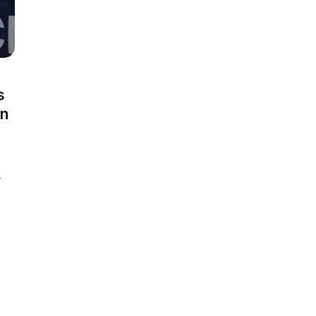
s
en
.