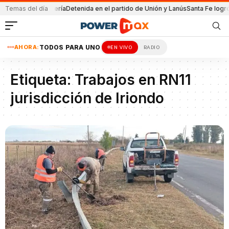
a Chile por la minería
Temas del día
Detenida en el partido de Unión y Lanús
Santa Fe logró 
AHORA:
TODOS PARA UNO
EN VIVO
RADIO
Etiqueta:
Trabajos en RN11
jurisdicción de Iriondo