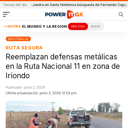
acada con una piedra en Santa fe
Temas del día
Intensa búsqueda de Fernando Cappi
El Se
AHORA:
EL MUNDO Y LA REGIÓN
EN VIVO
RADIO
REGIONALES
RUTA SEGURA
Reemplazan defensas metálicas
en la Ruta Nacional 11 en zona de
Iriondo
Publicado: junio 2, 2026
Última actualización: junio 2, 2026 12:59 pm