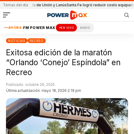
en el partido de Unión y Lanús
Temas del día
Santa Fe logró reducir costo equipamiento S
AHORA:
FM POWER MAX
EN VIVO
RADIO
NOTICIAS
RECREO
Exitosa edición de la maratón
“Orlando ‘Conejo’ Espíndola” en
Recreo
Publicado: octubre 26, 2025
Última actualización: mayo 18, 2026 2:19 pm