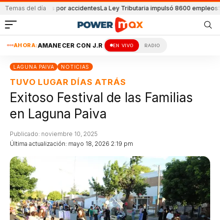
 32 muertes por accidentes
Temas del día
La Ley Tributaria impulsó 8600 empleos
Se const
AHORA:
AMANECER CON J.R
EN VIVO
RADIO
LAGUNA PAIVA
NOTICIAS
TUVO LUGAR DÍAS ATRÁS
Exitoso Festival de las Familias
en Laguna Paiva
Publicado: noviembre 10, 2025
Última actualización: mayo 18, 2026 2:19 pm