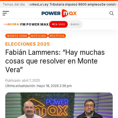
es por accidentes
Temas del día
La Ley Tributaria impulsó 8600 empleos
Se construye otra 
AHORA:
FM POWER MAX
EN VIVO
RADIO
MONTE VERA
NOTICIAS
POLÍTICA
ELECCIONES 2025
Fabián Lammens: “Hay muchas
cosas que resolver en Monte
Vera”
Publicado: abril 7, 2025
Última actualización: mayo 18, 2026 2:36 pm