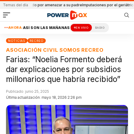
nos
Temas del día
Detenido por amenazar a su padre
Imputaciones por el geriátrico ilegal
A
AHORA:
ASÍ SON LAS MAÑANAS
EN VIVO
RADIO
NOTICIAS
RECREO
ASOCIACIÓN CIVIL SOMOS RECREO
Farias: “Noelia Formento deberá
dar explicaciones por subsidios
millonarios que habría recibido”
Publicado: junio 25, 2025
Última actualización: mayo 18, 2026 2:26 pm