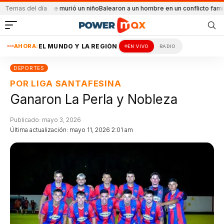
o en el que murió un niño
Temas del día
Balearon a un hombre en un conflicto familiar
Más d
AHORA:
EL MUNDO Y LA REGIÓN
EN VIVO
RADIO
DEPORTES
POR LIGA SANTAFESINA
Ganaron La Perla y Nobleza
Publicado: mayo 3, 2026
Última actualización: mayo 11, 2026 2:01 am