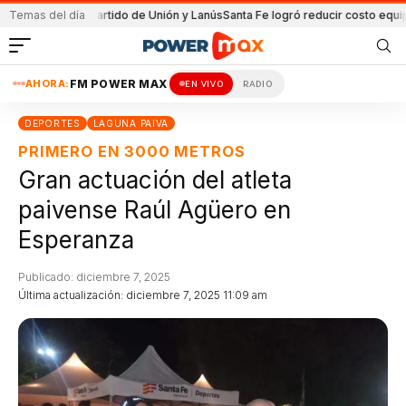
a en el partido de Unión y Lanús
Temas del día
Santa Fe logró reducir costo equipamient
AHORA:
FM POWER MAX
EN VIVO
RADIO
DEPORTES
LAGUNA PAIVA
PRIMERO EN 3000 METROS
Gran actuación del atleta
paivense Raúl Agüero en
Esperanza
Publicado: diciembre 7, 2025
Última actualización: diciembre 7, 2025 11:09 am