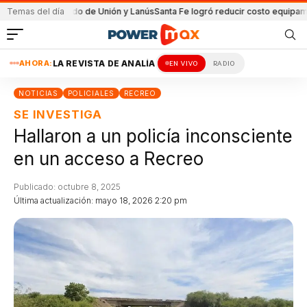
 el partido de Unión y Lanús
Temas del día
Santa Fe logró reducir costo equipamiento Su
AHORA:
LA REVISTA DE ANALÍA
EN VIVO
RADIO
NOTICIAS
POLICIALES
RECREO
SE INVESTIGA
Hallaron a un policía inconsciente
en un acceso a Recreo
Publicado: octubre 8, 2025
Última actualización: mayo 18, 2026 2:20 pm