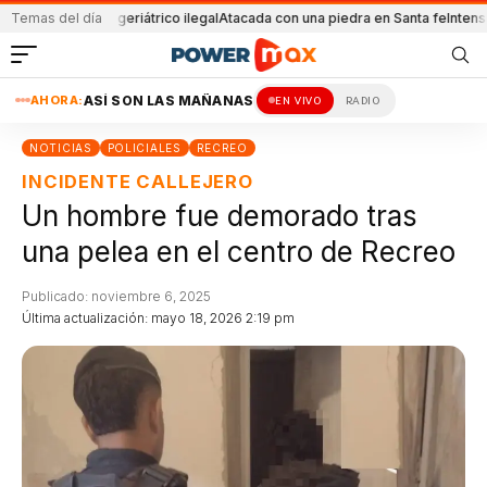
ones por el geriátrico ilegal
Temas del día
Atacada con una piedra en Santa fe
Intensa bú
AHORA:
ASÍ SON LAS MAÑANAS
EN VIVO
RADIO
NOTICIAS
POLICIALES
RECREO
INCIDENTE CALLEJERO
Un hombre fue demorado tras
una pelea en el centro de Recreo
Publicado: noviembre 6, 2025
Última actualización: mayo 18, 2026 2:19 pm